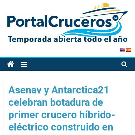
Skip
to
content
PortalCruceros
Toda
la
información
de
Asenav y Antarctica21
cruceros
celebran botadura de
en
un
primer crucero híbrido-
solo
sitio
eléctrico construido en