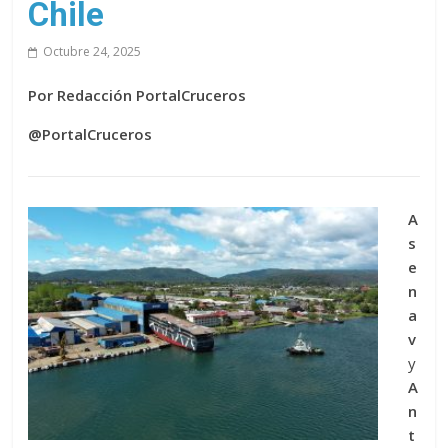
Chile
Octubre 24, 2025
Por Redacción PortalCruceros
@PortalCruceros
A
s
e
n
a
v
y
A
n
t