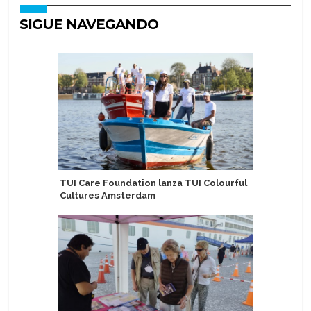
SIGUE NAVEGANDO
TUI Care Foundation lanza TUI Colourful
Rusia: L
Cultures Amsterdam
Tiempo c
bordo del