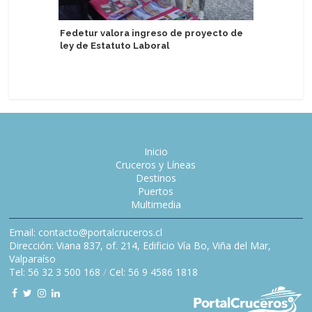
Fedetur valora ingreso de proyecto de
ley de Estatuto Laboral
AIDA insp
verano d
Inicio
Cruceros y Líneas
Destinos
Puertos
Multimedia
Email: contacto@portalcruceros.cl
Dirección: Viana 837, of. 214, Edificio Vía Bo, Viña del Mar,
Valparaíso
Tel: 56 32 3 500 168
/
Cel: 56 9 4586 1818