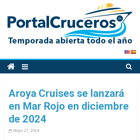
Skip
to
content
PortalCruceros
Toda
la
información
de
Aroya Cruises se lanzará
cruceros
en Mar Rojo en diciembre
en
un
de 2024
solo
sitio
Mayo 21, 2024