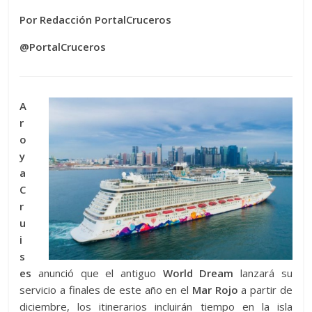
Por Redacción PortalCruceros
@PortalCruceros
A
r
o
y
a
C
r
u
i
s
es
anunció que el antiguo
World Dream
lanzará su
servicio a finales de este año en el
Mar Rojo
a partir de
diciembre, los itinerarios incluirán tiempo en la isla