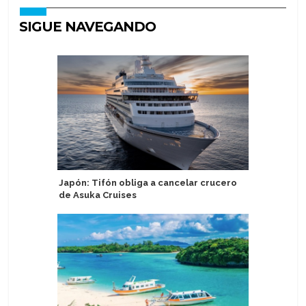
SIGUE NAVEGANDO
Japón: Tifón obliga a cancelar crucero
Tahití p
de Asuka Cruises
portuari