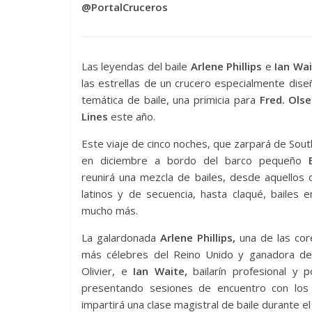
@PortalCruceros
Las leyendas del baile
Arlene Phillips
e
Ian Wa
las estrellas de un crucero especialmente dis
temática de baile, una primicia para
Fred. Olse
Lines
este año.
Este viaje de cinco noches, que zarpará de So
en diciembre a bordo del barco pequeño
reunirá una mezcla de bailes, desde aquellos 
latinos y de secuencia, hasta claqué, bailes e
mucho más.
La galardonada
Arlene Phillips,
una de las cor
más célebres del Reino Unido y ganadora de
Olivier, e
Ian Waite,
bailarín profesional y po
presentando sesiones de encuentro con los 
impartirá una clase magistral de baile durante el