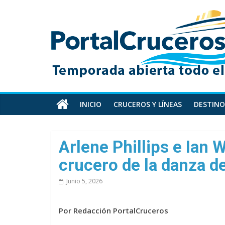
Skip
PortalCruceros
to
content
Toda
la
información
de
cruceros
en
INICIO
CRUCEROS Y LÍNEAS
DESTINO
un
solo
sitio
Arlene Phillips e Ian 
crucero de la danza de
Junio 5, 2026
Por Redacción PortalCruceros