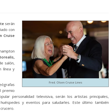
ite
serán
eñado con
n Cruise
uthampton
Borealis,
de salón,
n línea y
Fred. Olsen Cruise Lines
eógrafas
l premio
pular personalidad televisiva, serán los artistas principales,
huéspedes y eventos para saludarles. Este último también
 crucero.