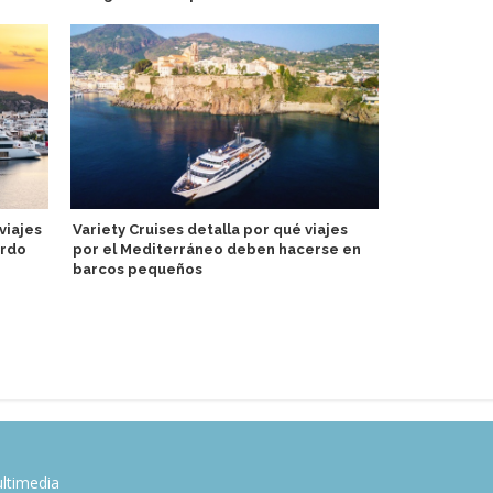
más grandes
reducida
viajes
Variety Cruises detalla por qué viajes
ordo
por el Mediterráneo deben hacerse en
barcos pequeños
Exejecutivo
toma las ri
ejecutivo de
ltimedia