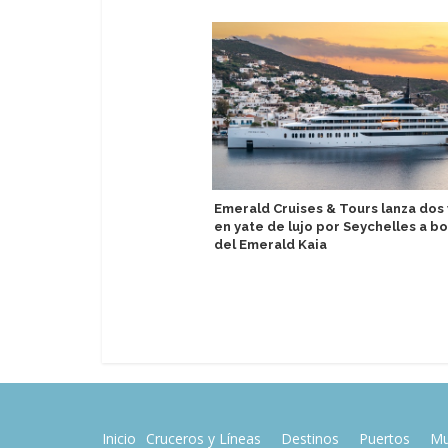
Emerald Cruises & Tours lanza dos 
en yate de lujo por Seychelles a b
del Emerald Kaia
Inicio
Cruceros y Líneas
Destinos
Puertos
Mu