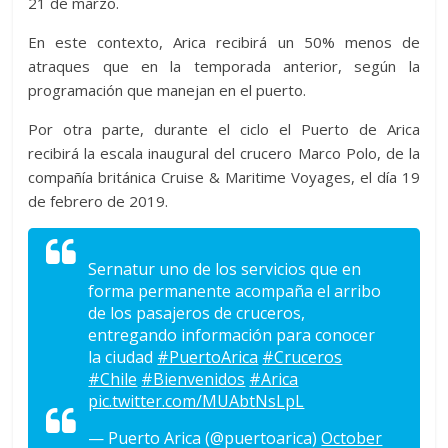
21 de marzo.
En este contexto, Arica recibirá un 50% menos de
atraques que en la temporada anterior, según la
programación que manejan en el puerto.
Por otra parte, durante el ciclo el Puerto de Arica
recibirá la escala inaugural del crucero Marco Polo, de la
compañía británica Cruise & Maritime Voyages, el día 19
de febrero de 2019.
Sernatur uno de los servicios que en
forma permanente acompaña el arribo
de los pasajeros de cruceros,
entregando información para conocer
la ciudad
#PuertoArica
#Cruceros
#Chile
#Bienvenidos
#Arica
pic.twitter.com/MUAbtNsLpL
— Puerto Arica (@puertoarica)
October