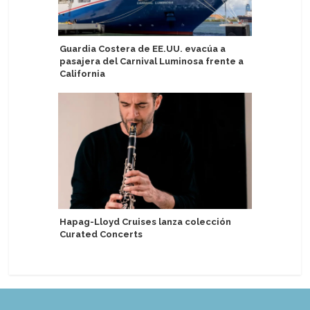
Guardia Costera de EE.UU. evacúa a
Irlanda: 
pasajera del Carnival Luminosa frente a
sector d
California
mediano
Hapag-Lloyd Cruises lanza colección
P&O Crui
Curated Concerts
Keel & Co