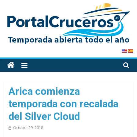
Skip
to
content
PortalCruceros
Toda
la
información
de
Arica comienza
cruceros
temporada con recalada
en
un
del Silver Cloud
solo
sitio
Octubre 29, 2018