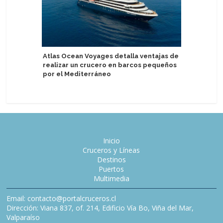
Adora se
Atlas Ocean Voyages detalla ventajas de
Especial 
realizar un crucero en barcos pequeños
Asia
por el Mediterráneo
Inicio
Cruceros y Líneas
Destinos
Puertos
Multimedia
Email: contacto@portalcruceros.cl
Dirección: Viana 837, of. 214, Edificio Vía Bo, Viña del Mar,
Valparaíso