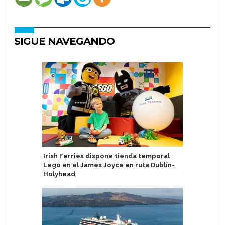
SIGUE NAVEGANDO
Irish Ferries dispone tienda temporal
Realizan
Lego en el James Joyce en ruta Dublín-
Aman at S
Holyhead