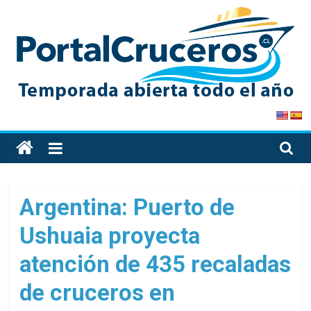
Skip
to
content
PortalCruceros
Toda
la
información
de
Argentina: Puerto de
cruceros
Ushuaia proyecta
en
un
atención de 435 recaladas
solo
sitio
de cruceros en