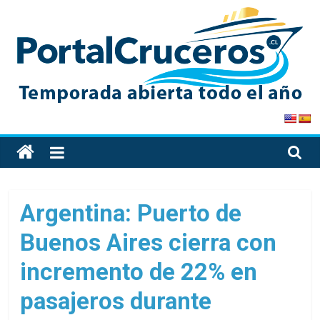
Skip
to
content
PortalCruceros
Toda
la
información
de
Argentina: Puerto de
cruceros
Buenos Aires cierra con
en
un
incremento de 22% en
solo
sitio
pasajeros durante