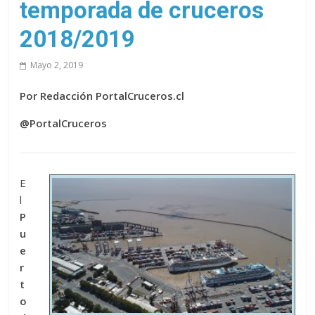
temporada de cruceros
2018/2019
Mayo 2, 2019
Por Redacción PortalCruceros.cl
@PortalCruceros
E
l
P
u
e
r
t
o