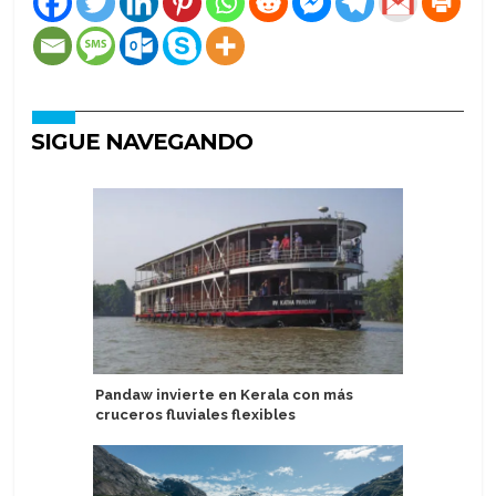
SIGUE NAVEGANDO
Pandaw invierte en Kerala con más
TUI Care
cruceros fluviales flexibles
Cultures