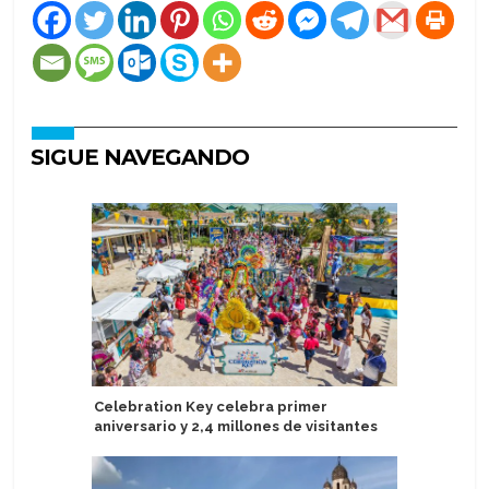
SIGUE NAVEGANDO
Celebration Key celebra primer
Global P
aniversario y 2,4 millones de visitantes
gerente 
Port