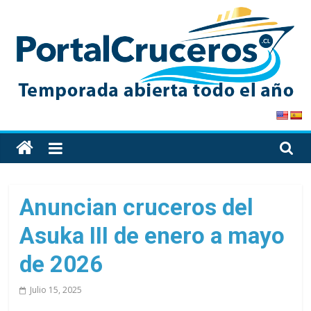
Skip
to
content
PortalCruceros
Toda
la
información
de
Anuncian cruceros del
cruceros
Asuka III de enero a mayo
en
un
de 2026
solo
sitio
Julio 15, 2025