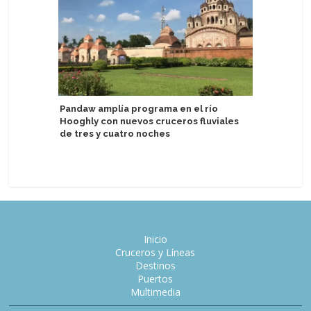
Pandaw amplía programa en el río
Hooghly con nuevos cruceros fluviales
Lindblad
de tres y cuatro noches
en segun
de USD 1
Inicio
Cruceros y Líneas
Destinos
Puertos
Multimedia