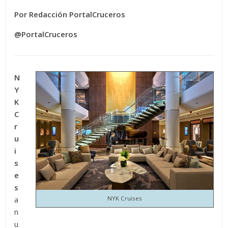
Por Redacción PortalCruceros
@PortalCruceros
N
Y
K
C
r
u
i
s
e
s
NYK Cruises
a
n
u