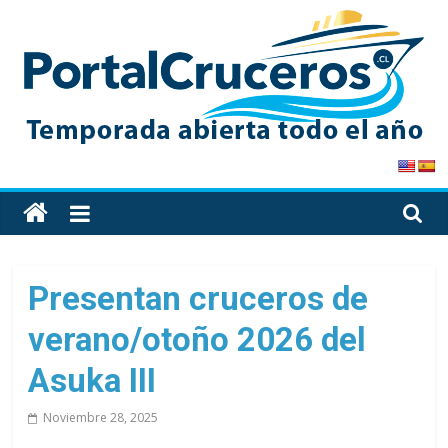
Skip
to
content
PortalCruceros
Toda
la
información
de
Presentan cruceros de
cruceros
verano/otoño 2026 del
en
un
Asuka III
solo
sitio
Noviembre 28, 2025