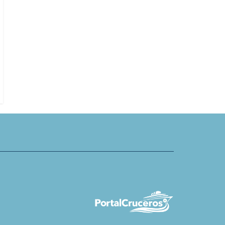
ises lanza programa Curated
Puerto de la Bahía de Cádiz suma 
ons
escalas de cruceros en primer se