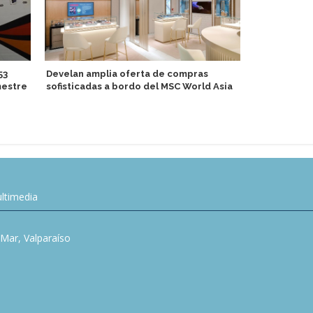
53
Develan amplia oferta de compras
Oceania Cru
mestre
sofisticadas a bordo del MSC World Asia
Conversati
ltimedia
l Mar, Valparaíso