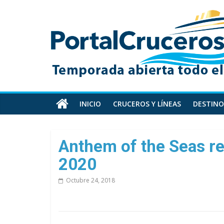
Skip
PortalCruceros
to
content
Toda
la
información
de
cruceros
en
INICIO
CRUCEROS Y LÍNEAS
DESTINO
un
solo
sitio
Anthem of the Seas r
2020
Octubre 24, 2018