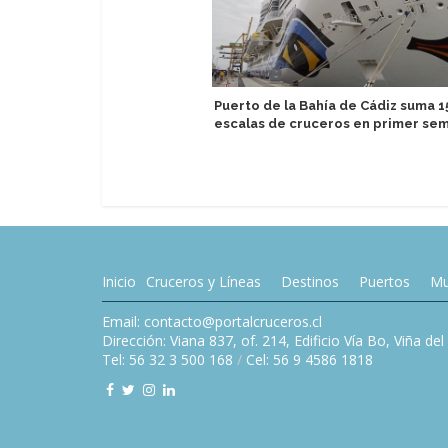
Puerto de la Bahía de Cádiz suma 1
escalas de cruceros en primer se
Inicio
Cruceros y Líneas
Destinos
Puertos
Mu
Email: contacto@portalcruceros.cl
Dirección: Viana 837, of. 214, Edificio Vía Bo, Viña de
Tel: 56 32 3 500 168
/
Cel: 56 9 4586 1818