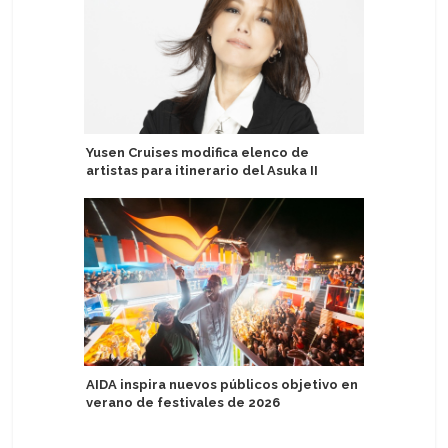
Yusen Cruises modifica elenco de
Puerto d
artistas para itinerario del Asuka II
experien
aumentad
AIDA inspira nuevos públicos objetivo en
verano de festivales de 2026
Más de 24
Uruguay 