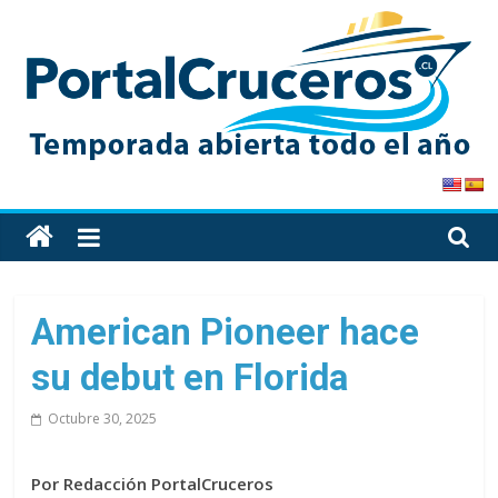
Skip
to
content
PortalCruceros
Toda
la
información
de
American Pioneer hace
cruceros
su debut en Florida
en
un
Octubre 30, 2025
solo
sitio
Por Redacción PortalCruceros