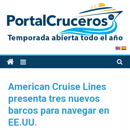
Skip
to
content
PortalCruceros
Toda
la
información
de
American Cruise Lines
cruceros
presenta tres nuevos
en
un
barcos para navegar en
solo
sitio
EE.UU.