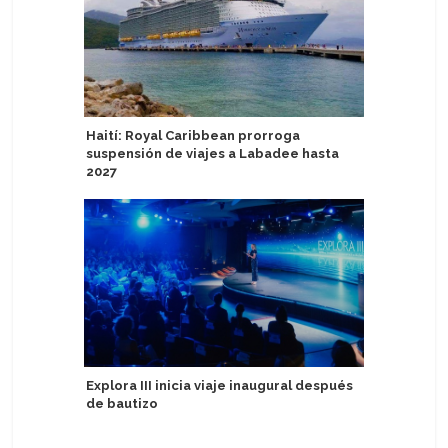
Haití: Royal Caribbean prorroga
Seabourn
suspensión de viajes a Labadee hasta
Collecti
2027
Viking Da
Explora III inicia viaje inaugural después
para nave
de bautizo