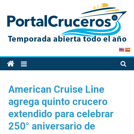
Skip
to
content
PortalCruceros
Toda
la
información
de
American Cruise Line
cruceros
agrega quinto crucero
en
un
extendido para celebrar
solo
sitio
250° aniversario de