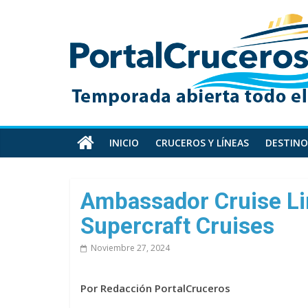
Skip
PortalCruceros
to
content
Toda
la
información
de
cruceros
en
INICIO
CRUCEROS Y LÍNEAS
DESTINO
un
solo
sitio
Ambassador Cruise Li
Supercraft Cruises
Noviembre 27, 2024
Por Redacción PortalCruceros