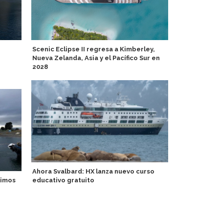
Scenic Eclipse II regresa a Kimberley,
Catania Cru
Nueva Zelanda, Asia y el Pacífico Sur en
escala del V
2028
Swan Hellen
Ahora Svalbard: HX lanza nuevo curso
ropa llevar 
ximos
educativo gratuito