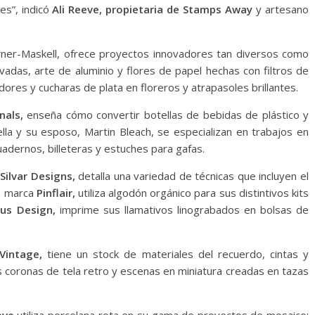
s”, indicó
Ali Reeve, propietaria de Stamps Away
y artesano
ner-Maskell, ofrece proyectos innovadores tan diversos como
vadas, arte de aluminio y flores de papel hechas con filtros de
ores y cucharas de plata en floreros y atrapasoles brillantes.
nals,
enseña cómo convertir botellas de bebidas de plástico y
ella y su esposo, Martin Bleach, se especializan en trabajos en
uadernos, billeteras y estuches para gafas.
Silvar Designs,
detalla una variedad de técnicas que incluyen el
la marca
Pinflair,
utiliza algodón orgánico para sus distintivos kits
us Design,
imprime sus llamativos linograbados en bolsas de
Vintage,
tiene un stock de materiales del recuerdo, cintas y
as coronas de tela retro y escenas en miniatura creadas en tazas