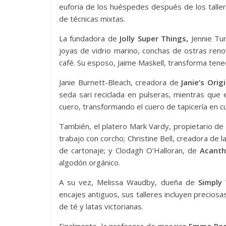
euforia de los huéspedes después de los tallere
de técnicas mixtas.
La fundadora de
Jolly Super Things,
Jennie Tur
joyas de vidrio marino, conchas de ostras reno
café. Su esposo, Jaime Maskell, transforma tened
Janie Burnett-Bleach, creadora de
Janie’s Origi
seda sari reciclada en pulseras, mientras que 
cuero, transformando el cuero de tapicería en c
También, el platero Mark Vardy, propietario de
trabajo con corcho; Christine Bell, creadora de 
de cartonaje; y Clodagh O’Halloran, de
Acanth
algodón orgánico.
A su vez, Melissa Waudby, dueña de
Simply 
encajes antiguos, sus talleres incluyen precios
de té y latas victorianas.