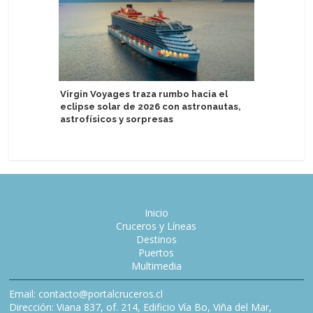
Virgin Voyages traza rumbo hacia el
eclipse solar de 2026 con astronautas,
Legend o
astrofísicos y sorpresas
biocombu
Inicio
Cruceros y Líneas
Destinos
Puertos
Multimedia
Email: contacto@portalcruceros.cl
Dirección: Viana 837, of. 214, Edificio Vía Bo, Viña del Mar,