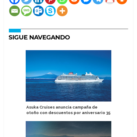
SIGUE NAVEGANDO
Asuka Cruises anuncia campaña de
Haití: R
otoño con descuentos por aniversario 35
suspensi
2027