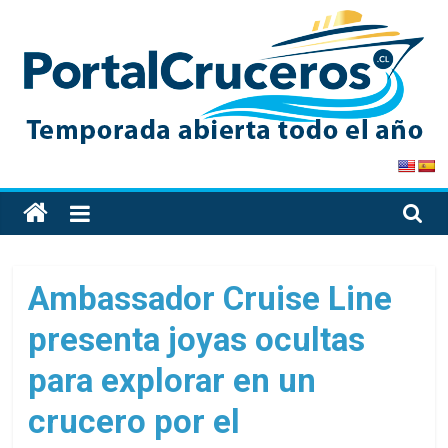
Skip
to
content
PortalCruceros
Toda
la
información
de
Ambassador Cruise Line
cruceros
presenta joyas ocultas
en
un
para explorar en un
solo
sitio
crucero por el