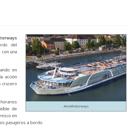
terways
rdo del
 con una
sando en
a acción
n crucero
orarios
AmaWaterways
reíble de
fresco en
ros pasajeros a bordo.