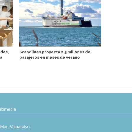
ades,
Scandlines proyecta 2,5 millones de
da
pasajeros en meses de verano
Develan amp
sofisticada
ltimedia
l Mar, Valparaíso