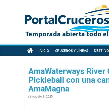
Skip
PortalCruceros
to
content
Toda
la
información
de
cruceros
en
INICIO
CRUCEROS Y LÍNEAS
DESTINO
un
solo
sitio
AmaWaterways River C
Pickleball con una ca
AmaMagna
Agosto 8, 2025