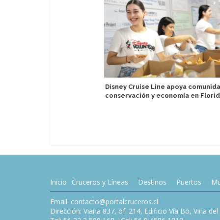
Disney Cruise Line apoya comunid
conservación y economía en Flori
Inicio
Cruceros y Líneas
Destinos
Puertos
Mu
Email: contacto@portalcruceros.cl
Dirección: Viana 837, of. 214, Edificio Vía Bo, Viña de