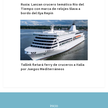
Rusia: Lanzan crucero temático Río del
Akvilon S
Tiempo con marca de relojes Slava a
temporad
bordo del Ilya Repin
Grande
Tallink fletará ferry de cruceros a Italia
Valenciap
por Juegos Mediterráneos
primeros
pasajero
Inicio