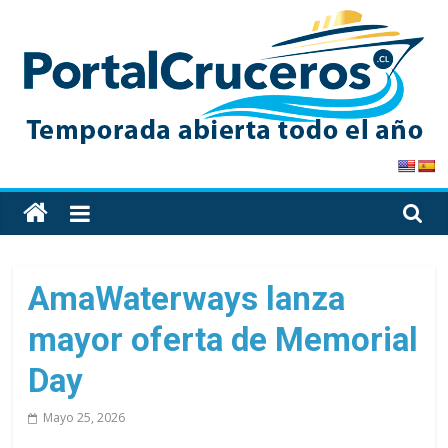
Skip
to
content
PortalCruceros
Toda
la
información
de
AmaWaterways lanza
cruceros
mayor oferta de Memorial
en
un
Day
solo
sitio
Mayo 25, 2026