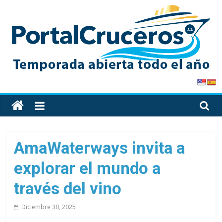
Skip
to
content
PortalCruceros
Toda
la
información
de
AmaWaterways invita a
cruceros
explorar el mundo a
en
un
través del vino
solo
sitio
Diciembre 30, 2025