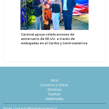
Carnival apoya celebraciones de
Victoria
aniversario de EE.UU. a través de
barcos
embajadas en el Caribe y Centroamérica
Inicio
Cruceros y Líneas
Destinos
Puertos
Multimedia
Email: contacto@portalcruceros.cl