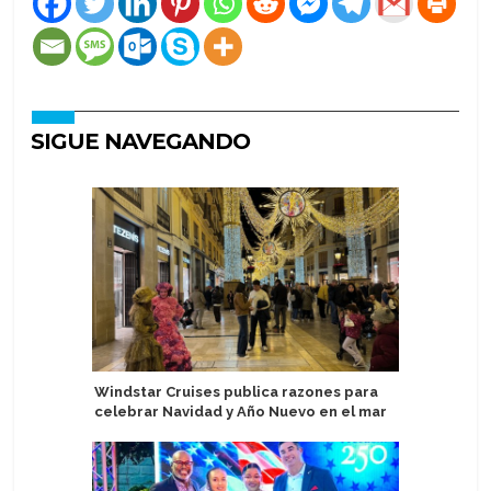
SIGUE NAVEGANDO
Windstar Cruises publica razones para
Havila V
celebrar Navidad y Año Nuevo en el mar
agente g