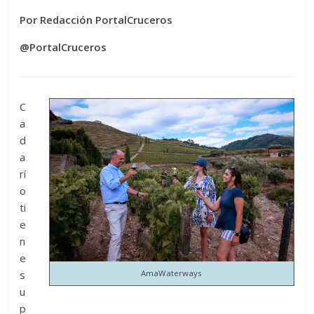
Por Redacción PortalCruceros
@PortalCruceros
C
a
d
a
rí
o
ti
e
n
e
s
AmaWaterways
u
p