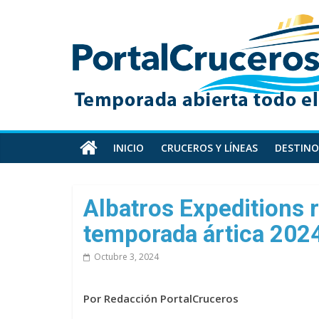
Skip
PortalCruceros
to
content
Toda
la
información
de
cruceros
en
INICIO
CRUCEROS Y LÍNEAS
DESTINO
un
solo
sitio
Albatros Expeditions 
temporada ártica 202
Octubre 3, 2024
Por Redacción PortalCruceros