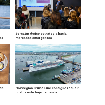
Sernatur define estrategia hacia
Akvilon Ship
es
mercados emergentes
temporada 2
Grande
 de
Norwegian Cruise Line consigue reducir
costos ante baja demanda
Explora Jou
experiencias
enriquecim
Serene Med