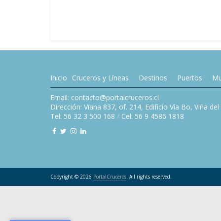
Inicio
Cruceros y Líneas
Destinos
Puertos
Mu
Email: contacto@portalcruceros.cl
Dirección: Viana 837, of. 214, Edificio Vía Bo, Viña de
Tel: 56 32 3 500 168
/
Cel: 56 9 4586 1818
Copyright © 2026
PortalCruceros
. All rights reserved.