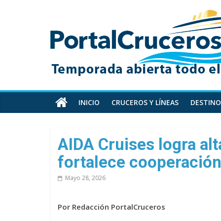
Skip
PortalCruceros
to
content
Toda
la
información
de
cruceros
en
INICIO
CRUCEROS Y LÍNEAS
DESTINO
un
solo
sitio
AIDA Cruises logra alt
fortalece cooperación
Mayo 28, 2026
Por Redacción PortalCruceros