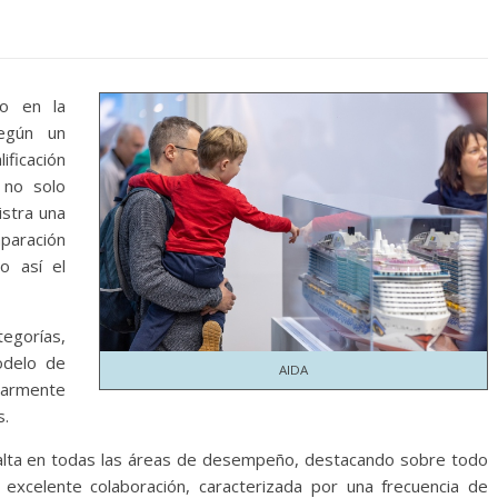
vo en la
según un
ficación
 no solo
istra una
paración
o así el
egorías,
odelo de
AIDA
larmente
s.
alta en todas las áreas de desempeño, destacando sobre todo
 excelente colaboración, caracterizada por una frecuencia de