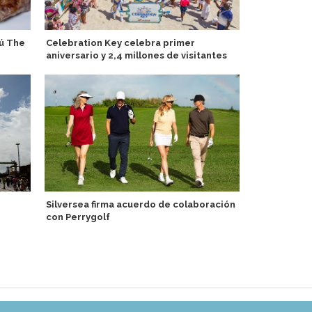
ú The
Celebration Key celebra primer
Mystic Cruis
aniversario y 2,4 millones de visitantes
el equipami
"arsenal" d
Silversea firma acuerdo de colaboración
con Perrygolf
Puerto de V
energía en t