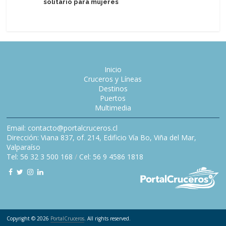
solitario para mujeres
transfor
Inicio
Cruceros y Líneas
Destinos
Puertos
Multimedia
Email: contacto@portalcruceros.cl
Dirección: Viana 837, of. 214, Edificio Vía Bo, Viña del Mar,
Valparaíso
Tel: 56 32 3 500 168
/
Cel: 56 9 4586 1818
Copyright © 2026
PortalCruceros
. All rights reserved.