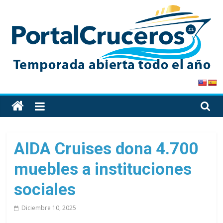
Skip
to
content
PortalCruceros
Toda
la
información
de
AIDA Cruises dona 4.700
cruceros
muebles a instituciones
en
un
sociales
solo
sitio
Diciembre 10, 2025