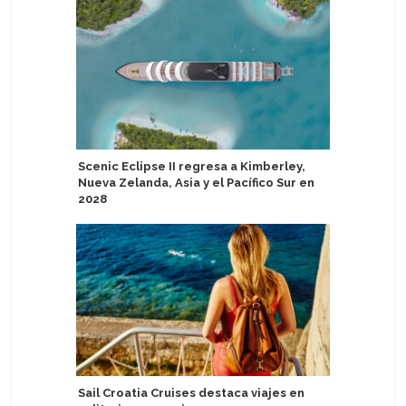
Scenic Eclipse II regresa a Kimberley,
Lindblad
Nueva Zelanda, Asia y el Pacífico Sur en
en segun
2028
de USD 1
Sail Croatia Cruises destaca viajes en
Cunard r