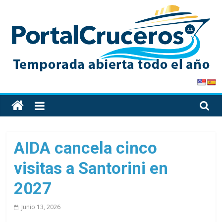
Skip
to
content
PortalCruceros
Toda
la
información
de
AIDA cancela cinco
cruceros
visitas a Santorini en
en
un
2027
solo
sitio
Junio 13, 2026