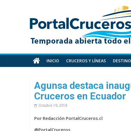
Skip
PortalCruceros
to
content
Toda
la
información
de
cruceros
en
INICIO
CRUCEROS Y LÍNEAS
DESTINO
un
solo
sitio
Agunsa destaca inaug
Cruceros en Ecuador
Octubre 19, 2018
Por Redacción PortalCruceros.cl
@PortalCruceros