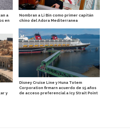
can a
Nombran a Li Bin como primer capitán
Royal Carib
os en
chino del Adora Mediterranea
Bunch miemb
Administrac
Disney Cruise Line y Huna Totem
Corporation firmarn acuerdo de 15 años
Alaska: HX E
ar y
de acceso preferencial a Icy Strait Point
de cruceros
Harbor