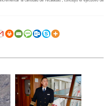
 incrementar la cantidad de recaladas”, concluyó el ejecutivo de