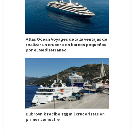
Atlas Ocean Voyages detalla ventajas de
Holland 
realizar un crucero en barcos pequeños
estrenan
por el Mediterráneo
el Ooste
Dubrovnik recibe 235 mil cruceristas en
Akvilon S
primer semestre
temporad
Grande