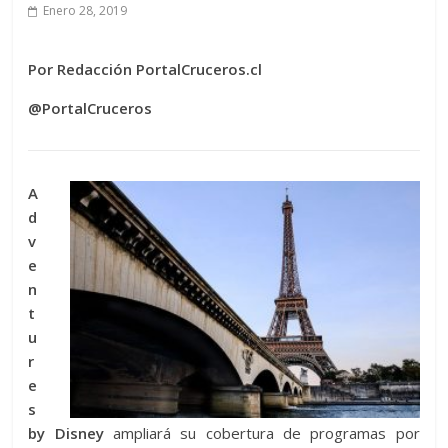
Enero 28, 2019
Por Redacción PortalCruceros.cl
@PortalCruceros
A
d
v
e
n
t
u
r
e
s
by Disney
ampliará su cobertura de programas por