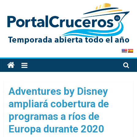
Skip
to
content
PortalCruceros
Toda
la
información
de
Adventures by Disney
cruceros
ampliará cobertura de
en
un
programas a ríos de
solo
sitio
Europa durante 2020