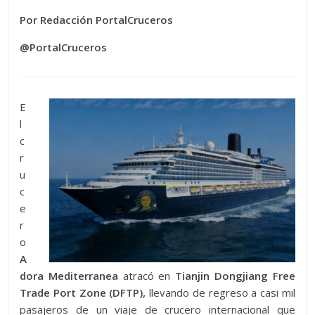
Por Redacción PortalCruceros
@PortalCruceros
E
l
c
r
u
c
e
r
o
A
dora Mediterranea
atracó en
Tianjin Dongjiang Free
Trade Port Zone (DFTP),
llevando de regreso a casi mil
pasajeros de un viaje de crucero internacional que