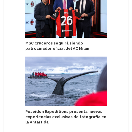
MSC Cruceros seguirá siendo
Windstar
patrocinador oficial del AC Milan
anticipa
2027
Poseidon Expeditions presenta nuevas
experiencias exclusivas de fotografía en
Heritage
la Antártida
mejoras 
asiático