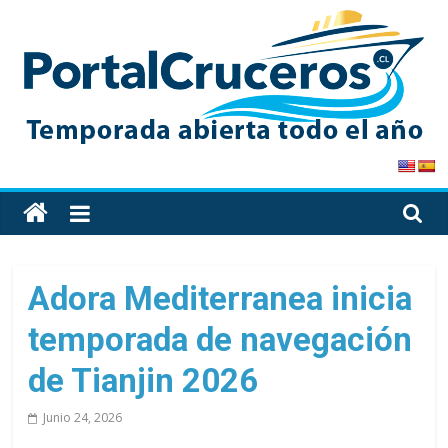
Skip
to
content
PortalCruceros
Toda
la
información
de
Adora Mediterranea inicia
cruceros
temporada de navegación
en
un
de Tianjin 2026
solo
sitio
Junio 24, 2026