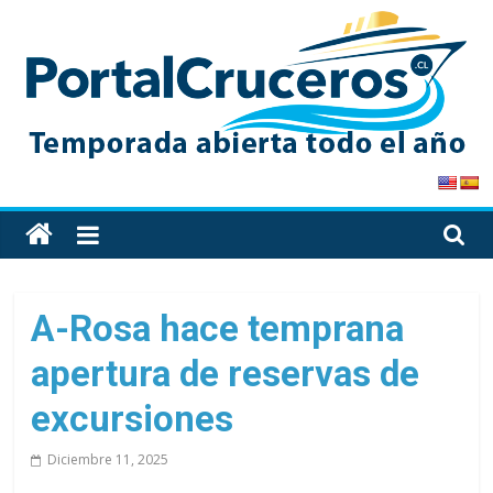
Skip
to
content
PortalCruceros
Toda
la
información
de
A-Rosa hace temprana
cruceros
apertura de reservas de
en
un
excursiones
solo
sitio
Diciembre 11, 2025