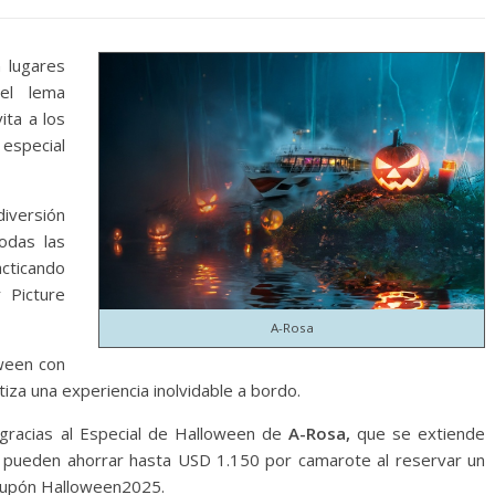
 lugares
 el lema
ita a los
 especial
iversión
odas las
cticando
 Picture
A-Rosa
oween con
iza una experiencia inolvidable a bordo.
 gracias al Especial de Halloween de
A-Rosa,
que se extiende
s pueden ahorrar hasta USD 1.150 por camarote al reservar un
 cupón Halloween2025.