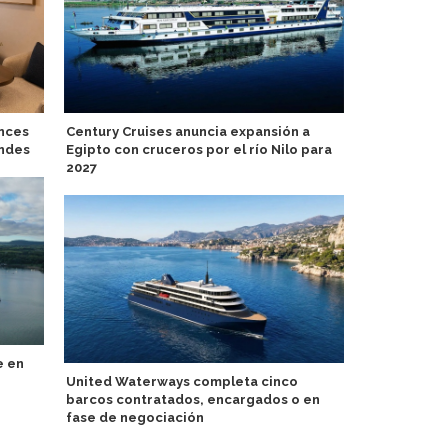
ences
Century Cruises anuncia expansión a
Presentan d
andes
Egipto con cruceros por el río Nilo para
Sky
2027
e en
Destiny ser
United Waterways completa cinco
Ace Class de
barcos contratados, encargados o en
fase de negociación