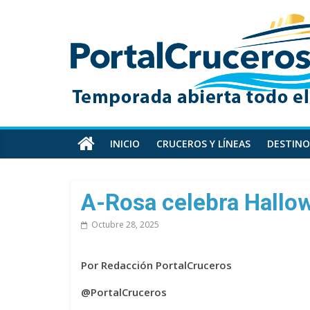
Skip
PortalCruceros
to
content
Toda
la
información
de
cruceros
en
INICIO
CRUCEROS Y LÍNEAS
DESTINO
un
solo
sitio
A-Rosa celebra Hallow
Octubre 28, 2025
Por Redacción PortalCruceros
@PortalCruceros