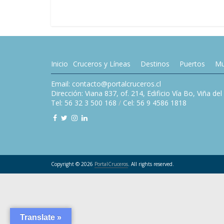
Inicio
Cruceros y Líneas
Destinos
Puertos
Mu
Email: contacto@portalcruceros.cl
Dirección: Viana 837, of. 214, Edificio Vía Bo, Viña de
Tel: 56 32 3 500 168
/
Cel: 56 9 4586 1818
Copyright © 2026
PortalCruceros
. All rights reserved.
Translate »