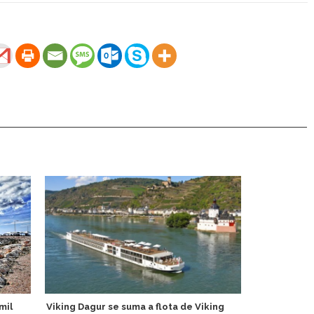
mil
Viking Dagur se suma a flota de Viking
Tripulante d