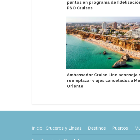
puntos en programa de fidelizació
P&O Cruises
Ambassador Cruise Line aconseja
reemplazar viajes cancelados a M
Oriente
Inicio
Cruceros y Líneas
Destinos
Puertos
Mu