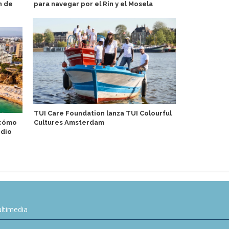
n de
para navegar por el Rin y el Mosela
detenido po
TUI Care Foundation lanza TUI Colourful
Adora Medit
 cómo
Cultures Amsterdam
temáticos Ó
edio
ltimedia