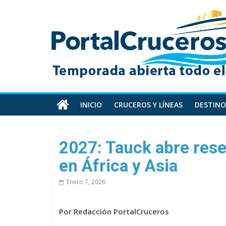
Skip
PortalCruceros
to
content
Toda
la
información
de
cruceros
en
INICIO
CRUCEROS Y LÍNEAS
DESTINO
un
solo
sitio
2027: Tauck abre rese
en África y Asia
Enero 7, 2026
Por Redacción PortalCruceros