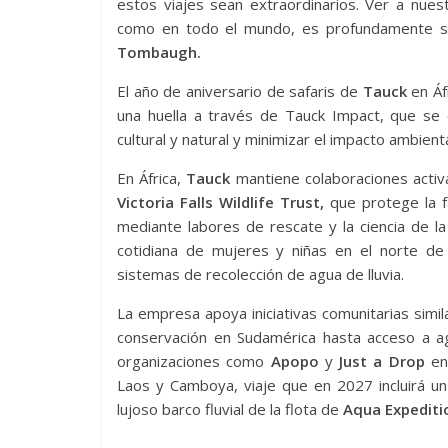
estos viajes sean extraordinarios. Ver a nues
como en todo el mundo, es profundamente sign
Tombaugh.
El año de aniversario de safaris de
Tauck
en Áf
una huella a través de Tauck Impact, que se 
cultural y natural y minimizar el impacto ambie
En África,
Tauck
mantiene colaboraciones activ
Victoria Falls Wildlife Trust,
que protege la f
mediante labores de rescate y la ciencia de l
cotidiana de mujeres y niñas en el norte de 
sistemas de recolección de agua de lluvia.
La empresa apoya iniciativas comunitarias sim
conservación en Sudamérica hasta acceso a ag
organizaciones como
Apopo
y
Just a Drop
en
Laos y Camboya, viaje que en 2027 incluirá un
lujoso barco fluvial de la flota de
Aqua Expediti