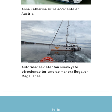
Anna Katharina sufre accidente en
Adventur
Austria
entrada y
Antártid
Autoridades detectan nuevo yate
ofreciendo turismo de manera ilegal en
Viaje go
Magallanes
bordo de
Inicio