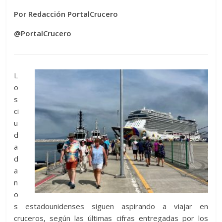
Por Redacción PortalCrucero
@PortalCrucero
L
o
s
ci
u
d
a
d
a
n
o
s estadounidenses siguen aspirando a viajar en
cruceros, según las últimas cifras entregadas por los