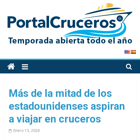
Skip
to
content
PortalCruceros
Toda
la
información
de
Más de la mitad de los
cruceros
estadounidenses aspiran
en
un
a viajar en cruceros
solo
sitio
Enero 13, 2026